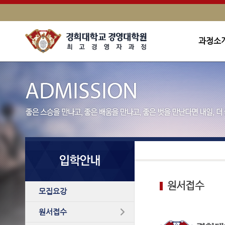
과정소
초대의 글
AMP과정소개
찾아오시는길
원서접수
모집요강
원서접수